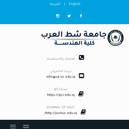
English
|
العربية
للاتصال والاستفسار
بريدنا الالكتروني
info@sa-uc.edu.iq
مجلة IJICI
https://ijici.edu.iq
JOURNAL OF SAUC
http://joshuc.edu.iq/